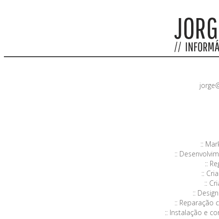
jorge
:: Ma
:: Desenvolvi
:: R
:: Cri
:: C
:: Desig
:: Reparação 
:: Instalação e c